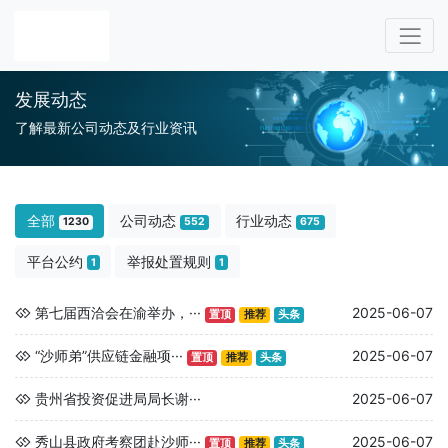
发展动态
了解最新公司动态及行业资讯
全部
公司动态
行业动态
1230
552
675
平台公约
举报处置规则
1
1
第七届西洽会在渝举办，···
2025-06-07
置顶
推荐
头条
“沙师弟”供应链金融项···
2025-06-07
置顶
推荐
头条
贵州省投资促进局局长谢···
2025-06-07
秀山县政府考察团赴沙师···
2025-06-07
置顶
推荐
头条