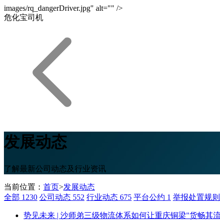
images/rq_dangerDriver.jpg" alt="" />
危化宝司机
发展动态
了解最新公司动态及行业资讯
当前位置：
首页
>
发展动态
全部
1230
公司动态
552
行业动态
675
平台公约
1
举报处置规
势见未来 | 沙师弟三级物流体系如何让重庆铜梁"货畅其流，