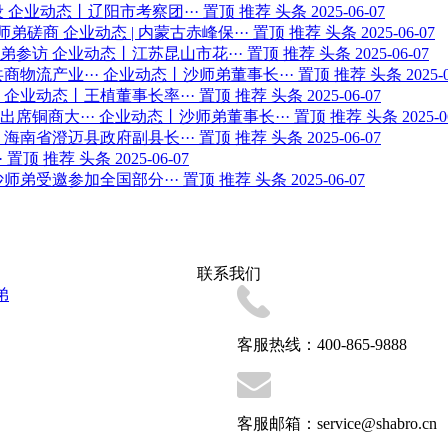
设
企业动态丨辽阳市考察团···
置顶
推荐
头条
2025-06-07
师弟磋商
企业动态 | 内蒙古赤峰保···
置顶
推荐
头条
2025-06-07
弟参访
企业动态丨江苏昆山市花···
置顶
推荐
头条
2025-06-07
物流产业···
企业动态丨沙师弟董事长···
置顶
推荐
头条
2025-
企业动态丨王植董事长率···
置顶
推荐
头条
2025-06-07
席铜商大···
企业动态丨沙师弟董事长···
置顶
推荐
头条
2025-0
海南省澄迈县政府副县长···
置顶
推荐
头条
2025-06-07
·
置顶
推荐
头条
2025-06-07
沙师弟受邀参加全国部分···
置顶
推荐
头条
2025-06-07
联系我们
弟
客服热线：400-865-9888
客服邮箱：service@shabro.cn