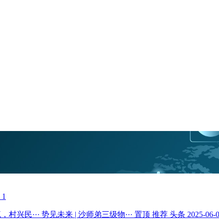
则
1
村兴民···
势见未来 | 沙师弟三级物···
置顶
推荐
头条
2025-06-