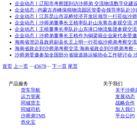
企业动态丨辽阳市考察团到访沙师弟 交流物流数字化建
企业动态 | 内蒙古赤峰保税物流园区管委会领导率队赴沙
企业动态丨江苏昆山市花桥经济开发区领导一行莅临沙师
企业动态丨沙师弟董事长王植率队赴山东青岛参观交流 共商
企业动态丨王植董事长率队赴山东港口物流集团参观交流
企业动态丨沙师弟董事长王植作为铜梁籍企业家代表受邀出
海南省澄迈县政府副县长王上明一行莅临沙师弟考察交流
海南省政企到沙师弟考察交流
海南省政企到沙师弟考察··
沙师弟受邀参加全国部分省级道路运输协会工作研讨会
首页
上一页
···
4
5
6
7
8
···
下一页
尾页
产品服务
关于我们
货车导航
关于沙师
运力管家
发展动态
同城货主
战略合作
同城司机
加入我们
沙师弟TMS
平台公约
危化宝