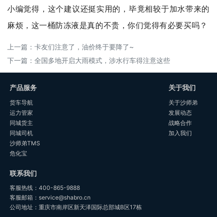
小编觉得，这个建议还挺实用的，毕竟相较于加水带来的
麻烦，这一桶防冻液是真的不贵，你们觉得有必要买吗？
上一篇：
卡友们注意了，油价终于要降了~
下一篇：
全国多地开启大雨模式，涉水行车得注意这些
产品服务
关于我们
货车导航
关于沙师弟
运力管家
发展动态
同城货主
战略合作
同城司机
加入我们
沙师弟TMS
危化宝
联系我们
客服热线：400-865-9888
客服邮箱：service@shabro.cn
公司地址：重庆市南岸区新天泽国际总部城B区17栋