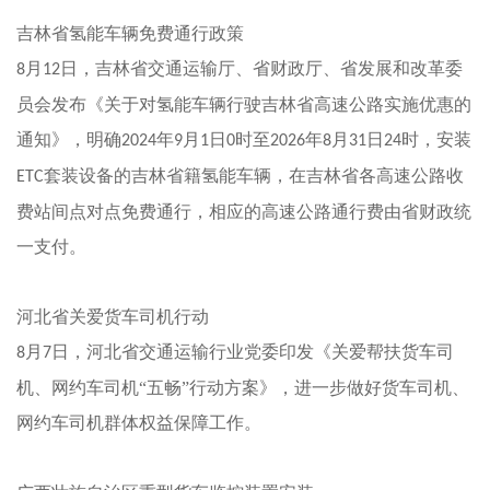
吉林省氢能车辆免费通行政策
月
日，吉林省交通运输厅、省财政厅、省发展和改革委
8
12
员会发布《关于对氢能车辆行驶吉林省高速公路实施优惠的
通知》，明确
年
月
日
时至
年
月
日
时，安装
2024
9
1
0
2026
8
31
24
套装设备的吉林省籍氢能车辆，在吉林省各高速公路收
ETC
费站间点对点免费通行，相应的高速公路通行费由省财政统
一支付。
河北省关爱货车司机行动
月
日，河北省交通运输行业党委印发《关爱帮扶货车司
8
7
机、网约车司机“五畅”行动方案》，进一步做好货车司机、
网约车司机群体权益保障工作。